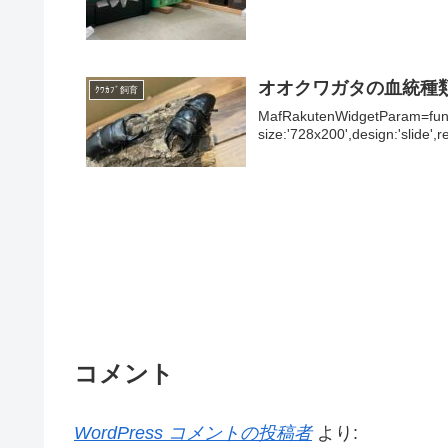
オオクワガタの血統種
ｸﾜｶﾌﾞ飼育
MafRakutenWidgetParam=funct
size:'728x200',design:'slide'
コメント
WordPress コメントの投稿者
より: