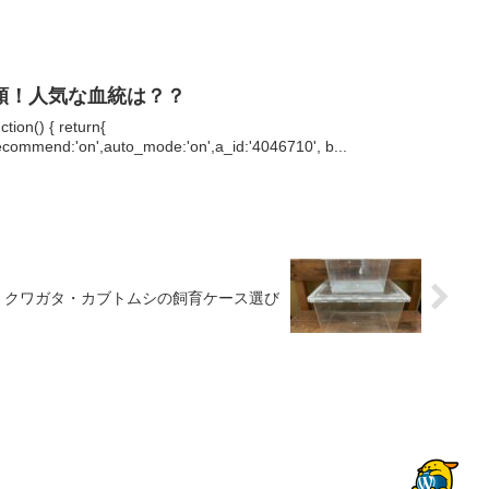
類！人気な血統は？？
ion() { return{
,recommend:'on',auto_mode:'on',a_id:'4046710', b...
クワガタ・カブトムシの飼育ケース選び