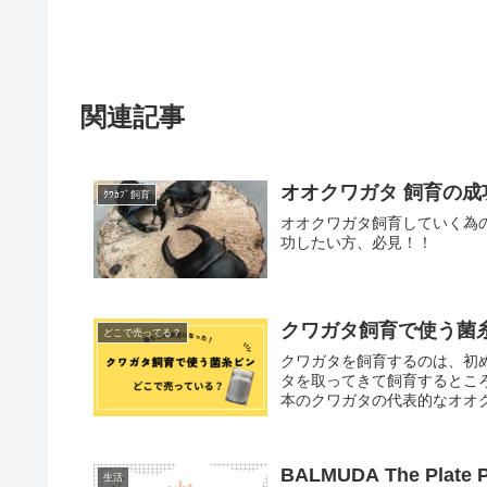
関連記事
オオクワガタ 飼育の
ｸﾜｶﾌﾞ飼育
オオクワガタ飼育していく為
功したい方、必見！！
クワガタ飼育で使う菌
どこで売ってる？
クワガタを飼育するのは、初
タを取ってきて飼育するとこ
本のクワガタの代表的なオオク
BALMUDA The P
生活