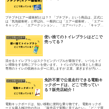
プチプチ(エアー緩衝材)とは？？ 「プチプチ」という商品は、正式に
は「気泡緩衝材」と呼ばれ、一般的には「エアー緩衝材」、「エアー
キャップ」、「エアークッション」、「エアーバック」、「キャプロ
ン」、「ミナパック」といった名前で知られています。...
使い捨てのトイレブラシはどこで
どこで売ってる？
売ってる？
流せるトイレブラシはスクラビングバブルが最強です。 いつもトイ
レ掃除をする時にブラシを使います。 トイレの汚れを落とした後は
専用のトイレの収納ホルダーに戻しますが 正直、濯ぎますが汚い。
と思っている人は沢山いるでしょう。 流せるトイレブラシ...
免許不要で公道走行できる電動キ
どこで売ってる？
ックボードは、どこで売ってい
る？販売店紹介！
電動キックボードは、短い移動に便利な乗り物です。 電動キックボ
ードを購入検討中の方は、「販売店で実際に見てみたい」「どこで買