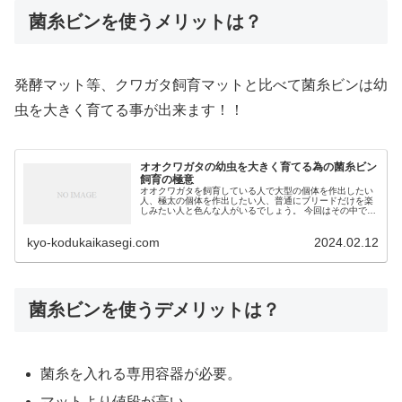
菌糸ビンを使うメリットは？
発酵マット等、クワガタ飼育マットと比べて菌糸ビンは幼
虫を大きく育てる事が出来ます！！
オオクワガタの幼虫を大きく育てる為の菌糸ビン
飼育の極意
オオクワガタを飼育している人で大型の個体を作出したい
人、極太の個体を作出したい人、普通にブリードだけを楽
しみたい人と色んな人がいるでしょう。 今回はその中で
も、大型個体を目指している人に ★菌糸ビンのサイズの選
び方 ★菌糸ビンの交換のタイミ...
kyo-kodukaikasegi.com
2024.02.12
菌糸ビンを使うデメリットは？
菌糸を入れる専用容器が必要。
マットより値段が高い