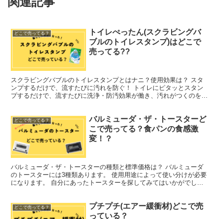
関連記事
トイレぺったん(スクラビングバ
どこで売ってる？
ブルのトイレスタンプ)はどこで
売ってる??
スクラビングバブルのトイレスタンプとはナニ？使用効果は？ スタ
ンプするだけで、流すたびに汚れを防ぐ！ トイレにピタッとスタン
プするだけで、流すたびに洗浄・防汚効果が働き、汚れがつくのを防
いで便器全体がピッカピカ！ 掃除するのも簡単になる！！...
バルミューダ・ザ・トースターど
どこで売ってる？
こで売ってる？食パンの食感激
変！？
バルミューダ・ザ・トースターの種類と標準価格は？ バルミューダ
のトースターには3種類あります。 使用用途によって使い分けが必要
になります。 自分にあったトースターを探してみてはいかがでしょ
う！？ ReBaker ￥24200 BALMUDA...
プチプチ(エアー緩衝材)どこで売
どこで売ってる？
っている？