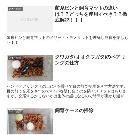
菌糸ビンと飼育マットの違い
ｸﾜｶﾌﾞ飼育
は？？どっちを使用すべき？？徹
底解説！！！
菌糸ビンと飼育マットのメリット・デメリットを理解し飼育を楽しも
う！！
クワガタ(オオクワガタ)のペアリ
ｸﾜｶﾌﾞ飼育
ングの仕方
ハンドペアリング ♀の上に♂を乗せて目の前で交尾をさす方法です。
目の前で交尾をさすので♂♀が攻撃し合うのを防ぐメリットはありま
すが、交尾するかしないかは生体の話になるので時間が掛かり過ぎる
と言うデメリットもあります。 同居ペアリング 私は...
飼育ケースの掃除
ｸﾜｶﾌﾞ飼育