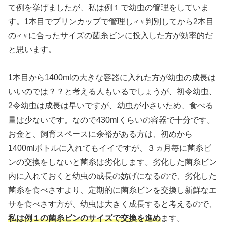
て例を挙げましたが、私は例１で幼虫の管理をしていま
す。1本目でプリンカップで管理し♂♀判別してから2本目
の♂♀に合ったサイズの菌糸ビンに投入した方が効率的だ
と思います。
1本目から1400mlの大きな容器に入れた方が幼虫の成長は
いいのでは？？と考える人もいるでしょうが、初令幼虫、
2令幼虫は成長は早いですが、幼虫が小さいため、食べる
量は少ないです。なので430mlくらいの容器で十分です。
お金と、飼育スペースに余裕がある方は、初めから
1400mlボトルに入れてもイイですが、３ヵ月毎に菌糸ビ
ンの交換をしないと菌糸は劣化します。劣化した菌糸ビン
内に入れておくと幼虫の成長の妨げになるので、劣化した
菌糸を食べさすより、定期的に菌糸ビンを交換し新鮮なエ
サを食べさす方が、幼虫は大きく成長すると考えるので、
私は例１の菌糸ビンのサイズで交換を進め
ます。