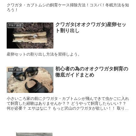
クワガタ・カブトムシの飼育ケース掃除方法！コスパ！冬眠方法を知
ろう！
クワガタ(オオクワガタ)産卵セッ
ｸﾜｶﾌﾞ飼育
ト割り出し
産卵セットの割り出し方法を習得しよう。
初心者の為のオオクワガタ飼育の
ｸﾜｶﾌﾞ飼育
徹底ガイドまとめ
小さいころ家の前にクワガタ・カブトムシが飛んできて虫かごに入れ
て飼育した経験はありませんか？？ どうやって飼育したらいい？？
何が必要？ エサはなに？ もっと沢山のクワガタが欲しい！！ 取りに
行く,販売店で購入もイイですが増やしたい！！ っ...