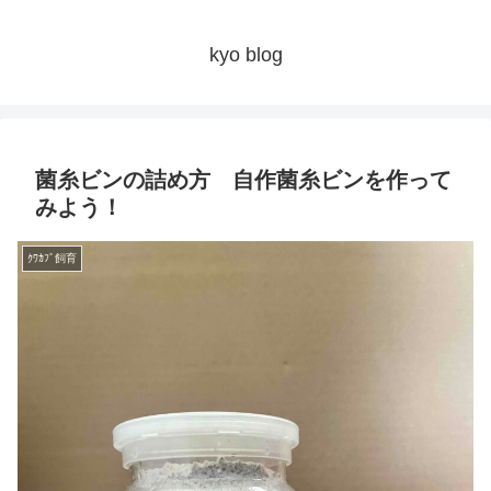
kyo blog
菌糸ビンの詰め方 自作菌糸ビンを作って
みよう！
ｸﾜｶﾌﾞ飼育