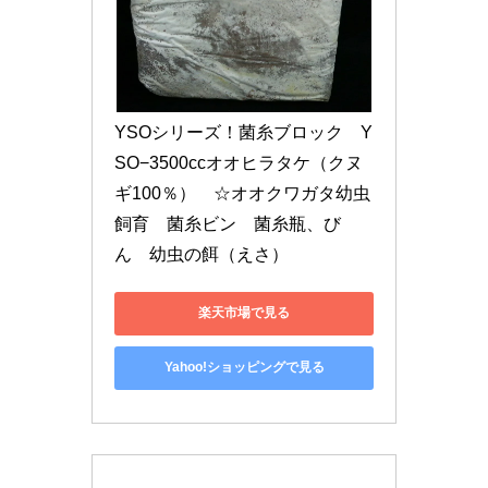
YSOシリーズ！菌糸ブロック　Y
SO−3500ccオオヒラタケ（クヌ
ギ100％）　☆オオクワガタ幼虫
飼育　菌糸ビン　菌糸瓶、び
ん　幼虫の餌（えさ）
楽天市場で見る
Yahoo!ショッピングで見る